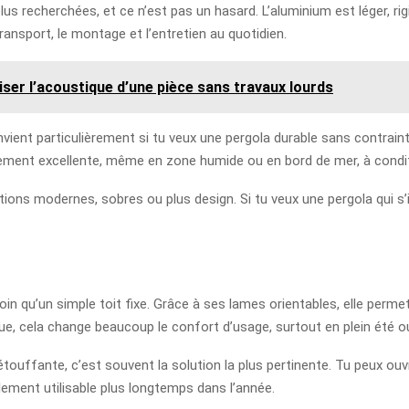
us recherchées, et ce n’est pas un hasard. L’aluminium est léger, rig
ransport, le montage et l’entretien au quotidien.
er l’acoustique d’une pièce sans travaux lourds
vient particulièrement si tu veux une pergola durable sans contraint
alement excellente, même en zone humide ou en bord de mer, à condit
itions modernes, sobres ou plus design. Si tu veux une pergola qui 
n qu’un simple toit fixe. Grâce à ses lames orientables, elle permet d’
que, cela change beaucoup le confort d’usage, surtout en plein été o
étouffante, c’est souvent la solution la plus pertinente. Tu peux ouvr
llement utilisable plus longtemps dans l’année.