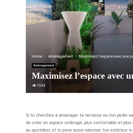
Home
Aménagement
Maximisez l’espace avec une per
Aménagement
Maximisez l’espace avec un
1594
Si tu cherches à aménager ta terrasse ou ton jardin sans
de créer un espace ombragé, plus confortable et plus e
au quotidien, et tu peux aussi valoriser ton extérieur si 