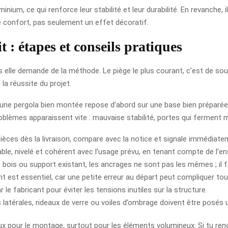
ium, ce qui renforce leur stabilité et leur durabilité. En revanche,
 de confort, pas seulement un effet décoratif.
t : étapes et conseils pratiques
ais elle demande de la méthode. Le piège le plus courant, c’est de sou
 la réussite du projet.
e pergola bien montée repose d’abord sur une base bien préparée. Si 
roblèmes apparaissent vite : mauvaise stabilité, portes qui ferment 
pièces dès la livraison, compare avec la notice et signale imméd
e, nivelé et cohérent avec l’usage prévu, en tenant compte de l’en
 bois ou support existant, les ancrages ne sont pas les mêmes ; il fa
nt est essentiel, car une petite erreur au départ peut compliquer to
r le fabricant pour éviter les tensions inutiles sur la structure.
 latérales, rideaux de verre ou voiles d’ombrage doivent être posés u
 pour le montage, surtout pour les éléments volumineux. Si tu rencon