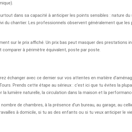
mique).
surtout dans sa capacité à anticiper les points sensibles : nature du 
ivi du chantier. Les professionnels observent généralement que les p
ement sur le prix affiché. Un prix bas peut masquer des prestations
st comparer à périmètre équivalent, poste par poste.
vrez échanger avec ce dernier sur vos attentes en matière d’aménage
Tours. Prends cette étape au sérieux : c’est ici que tu évites la plup
r la lumière naturelle, la circulation dans la maison et la performan
 au nombre de chambres, à la présence d’un bureau, au garage, au celli
ravailles à domicile, si tu as des enfants ou si tu veux anticiper le