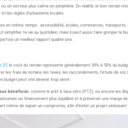
 un secteur plus calme en périphérie. En réalité, le bon terrain n’est
 et les règles d’urbanisme locales.
tères en même temps : accessibilité, écoles, commerces, transports,
ut simplifier ta vie au quotidien, mais il peut aussi faire grimper le b
parfois un meilleur rapport qualité-prix.
e 37
, le coût du terrain représente généralement 30% à 50% du budget 
égrer les frais de notaire, les taxes, les raccordements, l’étude de sol,
 budget peut vite devenir trop serré.
eux bénéficier
, comme le prêt à taux zéro (PTZ), ou encore les dis
 sécuriser un financement plus équilibré et à préserver une marge de 
t même de signer un compromis, afin d’éviter un projet séduisant ma