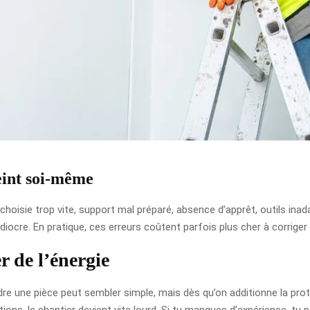
eint soi-même
oisie trop vite, support mal préparé, absence d’apprêt, outils inad
iocre. En pratique, ces erreurs coûtent parfois plus cher à corriger 
 de l’énergie
dre une pièce peut sembler simple, mais dès qu’on additionne la pro
ions, le chantier devient vite lourd. Si tu manques d’expérience, tu 