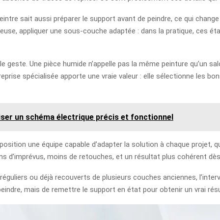
 peintre sait aussi préparer le support avant de peindre, ce qui chan
euse, appliquer une sous-couche adaptée : dans la pratique, ces étap
le geste. Une pièce humide n’appelle pas la même peinture qu’un sa
eprise spécialisée apporte une vraie valeur : elle sélectionne les bons
iser un schéma électrique précis et fonctionnel
sposition une équipe capable d’adapter la solution à chaque projet, q
ns d’imprévus, moins de retouches, et un résultat plus cohérent dès 
rréguliers ou déjà recouverts de plusieurs couches anciennes, l’inte
peindre, mais de remettre le support en état pour obtenir un vrai résu