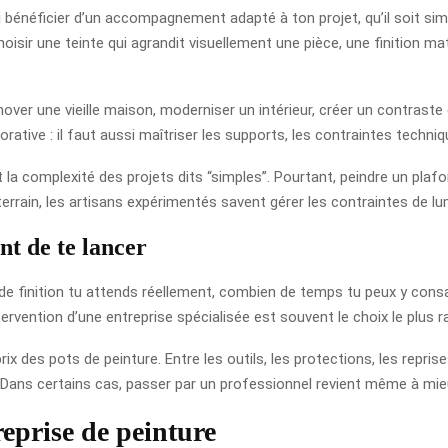
si bénéficier d’un accompagnement adapté à ton projet, qu’il soit si
à choisir une teinte qui agrandit visuellement une pièce, une finition
énover une vieille maison, moderniser un intérieur, créer un contrast
écorative : il faut aussi maîtriser les supports, les contraintes tech
la complexité des projets dits “simples”. Pourtant, peindre un plafon
rrain, les artisans expérimentés savent gérer les contraintes de lumiè
nt de te lancer
de finition tu attends réellement, combien de temps tu peux y consac
intervention d’une entreprise spécialisée est souvent le choix le plus r
ix des pots de peinture. Entre les outils, les protections, les reprise
. Dans certains cas, passer par un professionnel revient même à mieux
eprise de peinture